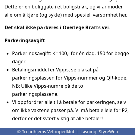
Dette er en boliggate i et boligstrøk, og vi anmoder
alle om å kjøre (og sykle) med spesiell varsomhet her.
Det skal ikke parkeres i Overlege Bratts vei
.
Parkeringsavgift
Parkeringsavgift: Kr 100,- for én dag, 150 for begge
dager.
Betalingsmiddel er Vipps, se plakat på
parkeringsplassen for Vipps-nummer og QR-kode.
NB: Ulike Vipps-numre på de to
parkeringsplassene.
Vi oppfordrer alle til å betale for parkeringen, selv
om ikke vaktene passer på. Vi må betale leie for P2,
derfor er det svært viktig at alle betaler!
Parkeringsplasser (ref. kart under)
© Trondhjems Velocipedklub | Løsning:
StyreWeb