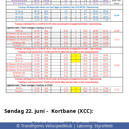
Søndag 22. juni - Kortbane (XCC):
© Trondhjems Velocipedklub | Løsning:
StyreWeb