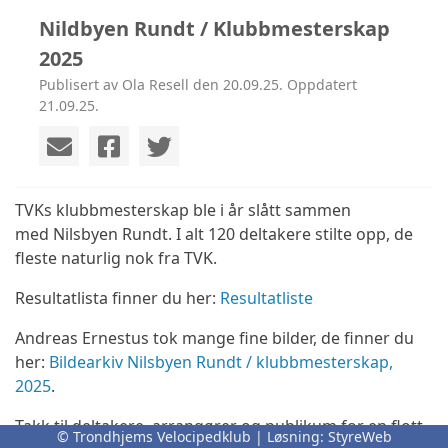
Nildbyen Rundt / Klubbmesterskap
2025
Publisert av Ola Resell den 20.09.25. Oppdatert
21.09.25.
TVKs klubbmesterskap ble i år slått sammen
med Nilsbyen Rundt. I alt 120 deltakere stilte opp, de
fleste naturlig nok fra TVK.
Resultatlista finner du her:
Resultatliste
Andreas Ernestus tok mange fine bilder, de finner du
her:
Bildearkiv Nilsbyen Rundt / klubbmesterskap,
2025
.
Takk til deltakere, arrangører og publikum for en flott
© Trondhjems Velocipedklub | Løsning:
StyreWeb