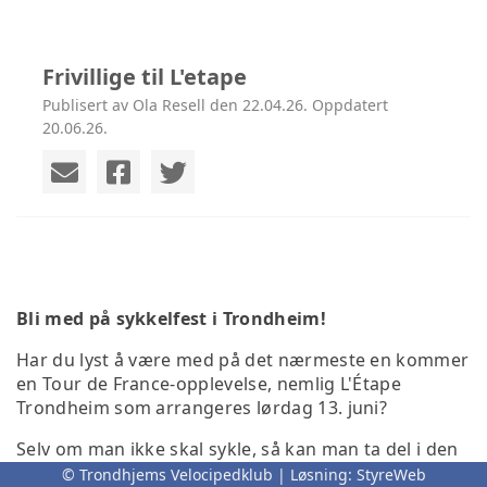
Frivillige til L'etape
Publisert av Ola Resell den 22.04.26. Oppdatert
20.06.26.
Bli med på sykkelfest i Trondheim!
Har du lyst å være med på det nærmeste en kommer
en Tour de France-opplevelse, nemlig L'Étape
Trondheim som arrangeres lørdag 13. juni?
Selv om man ikke skal sykle, så kan man ta del i den
store festen gjennom å være frivillig. L’Etape
© Trondhjems Velocipedklub | Løsning:
StyreWeb